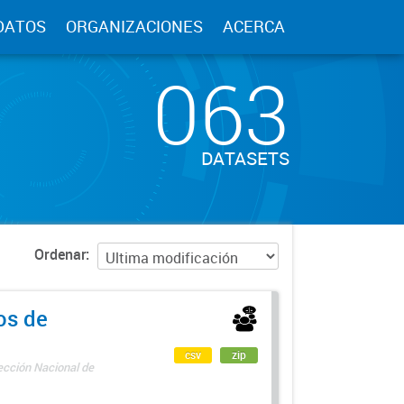
DATOS
ORGANIZACIONES
ACERCA
063
DATASETS
Ordenar
os de
csv
zip
rección Nacional de