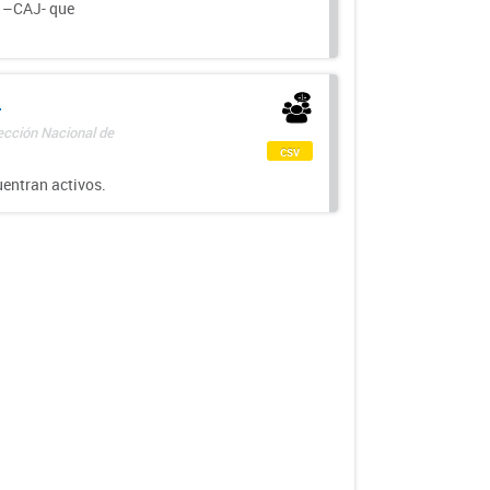
a –CAJ- que
-
rección Nacional de
csv
uentran activos.