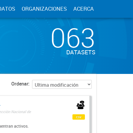
DATOS
ORGANIZACIONES
ACERCA
063
DATASETS
Ordenar
-
rección Nacional de
csv
uentran activos.