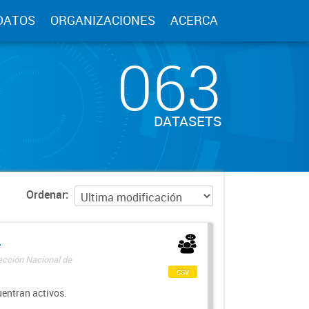
DATOS
ORGANIZACIONES
ACERCA
063
DATASETS
Ordenar
-
rección Nacional de
csv
uentran activos.