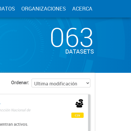
DATOS
ORGANIZACIONES
ACERCA
063
DATASETS
Ordenar
-
rección Nacional de
csv
uentran activos.