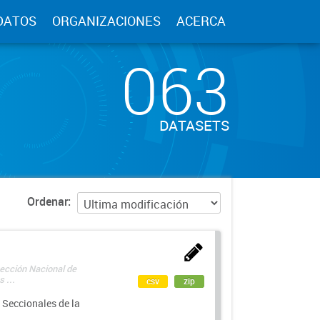
DATOS
ORGANIZACIONES
ACERCA
063
DATASETS
Ordenar
rección Nacional de
 ...
csv
zip
 Seccionales de la