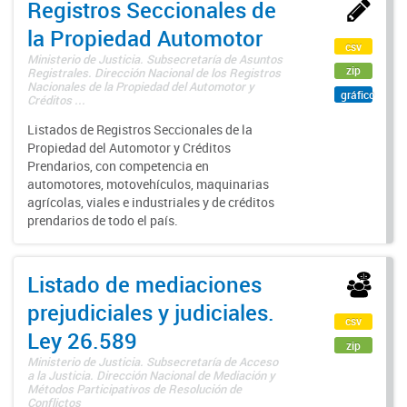
Registros Seccionales de
la Propiedad Automotor
csv
Ministerio de Justicia. Subsecretaría de Asuntos
zip
Registrales. Dirección Nacional de los Registros
Nacionales de la Propiedad del Automotor y
gráfico
Créditos ...
Listados de Registros Seccionales de la
Propiedad del Automotor y Créditos
Prendarios, con competencia en
automotores, motovehículos, maquinarias
agrícolas, viales e industriales y de créditos
prendarios de todo el país.
Listado de mediaciones
prejudiciales y judiciales.
csv
Ley 26.589
zip
Ministerio de Justicia. Subsecretaría de Acceso
a la Justicia. Dirección Nacional de Mediación y
Métodos Participativos de Resolución de
Conflictos