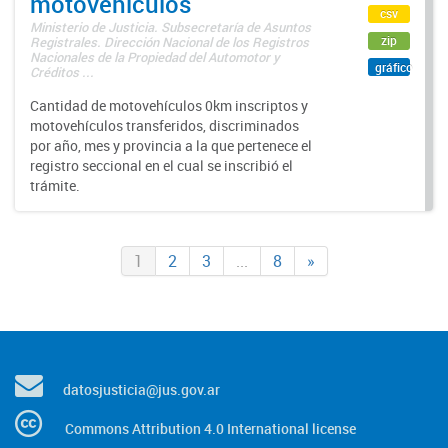
motovehículos
csv
Ministerio de Justicia. Subsecretaría de Asuntos
zip
Registrales. Dirección Nacional de los Registros
Nacionales de la Propiedad del Automotor y
gráfico
Créditos ...
Cantidad de motovehículos 0km inscriptos y
motovehículos transferidos, discriminados
por año, mes y provincia a la que pertenece el
registro seccional en el cual se inscribió el
trámite.
1
2
3
...
8
»
datosjusticia@jus.gov.ar
Commons Attribution 4.0 International license