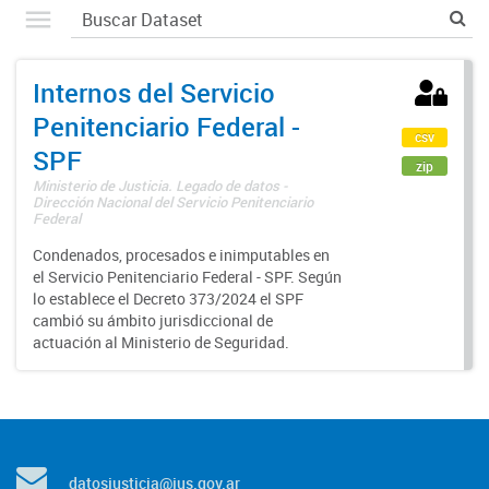
Internos del Servicio
Penitenciario Federal -
csv
SPF
zip
Ministerio de Justicia. Legado de datos -
Dirección Nacional del Servicio Penitenciario
Federal
Condenados, procesados e inimputables en
el Servicio Penitenciario Federal - SPF. Según
lo establece el Decreto 373/2024 el SPF
cambió su ámbito jurisdiccional de
actuación al Ministerio de Seguridad.
datosjusticia@jus.gov.ar