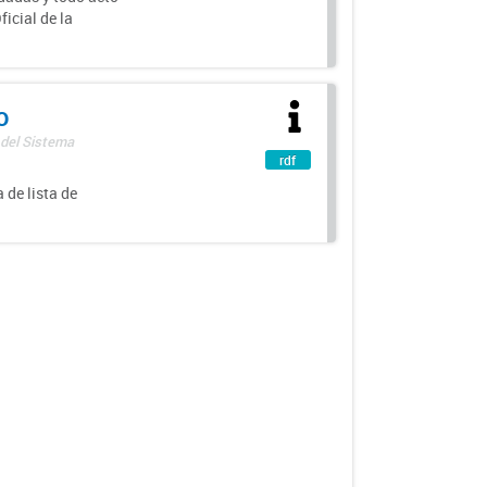
icial de la
o
 del Sistema
rdf
 de lista de