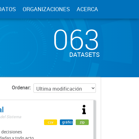
DATOS
ORGANIZACIONES
ACERCA
063
DATASETS
Ordenar
al
 del Sistema
csv
gráfico
zip
 decisiones
rdadas y todo acto