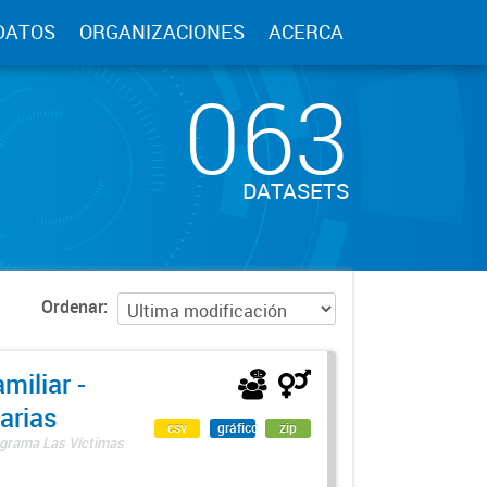
DATOS
ORGANIZACIONES
ACERCA
063
DATASETS
Ordenar
miliar -
arias
csv
gráfico
zip
rograma Las Víctimas