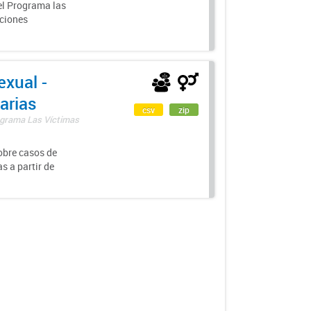
el Programa las
nciones
exual -
arias
csv
zip
rograma Las Víctimas
obre casos de
s a partir de