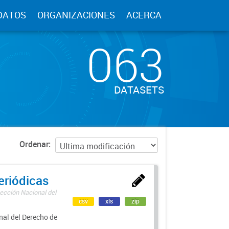
DATOS
ORGANIZACIONES
ACERCA
063
DATASETS
Ordenar
eriódicas
ección Nacional del
csv
xls
zip
nal del Derecho de