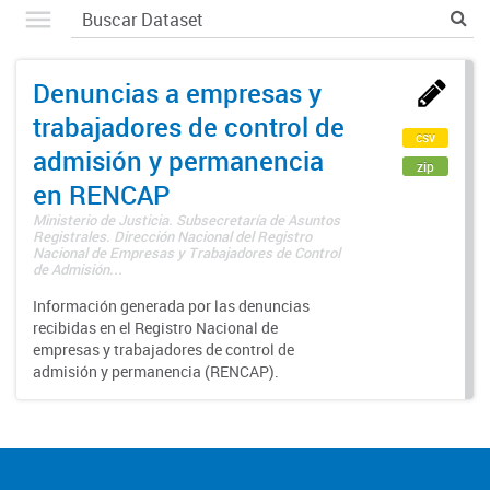
Denuncias a empresas y
trabajadores de control de
csv
admisión y permanencia
zip
en RENCAP
Ministerio de Justicia. Subsecretaría de Asuntos
Registrales. Dirección Nacional del Registro
Nacional de Empresas y Trabajadores de Control
de Admisión...
Información generada por las denuncias
recibidas en el Registro Nacional de
empresas y trabajadores de control de
admisión y permanencia (RENCAP).