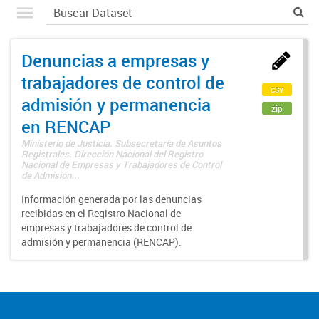
Denuncias a empresas y
trabajadores de control de
csv
admisión y permanencia
zip
en RENCAP
Ministerio de Justicia. Subsecretaría de Asuntos
Registrales. Dirección Nacional del Registro
Nacional de Empresas y Trabajadores de Control
de Admisión...
Información generada por las denuncias
recibidas en el Registro Nacional de
empresas y trabajadores de control de
admisión y permanencia (RENCAP).