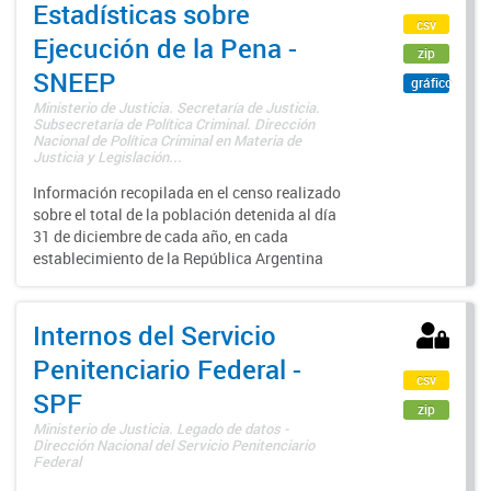
Estadísticas sobre
csv
Ejecución de la Pena -
zip
SNEEP
gráfico
Ministerio de Justicia. Secretaría de Justicia.
Subsecretaría de Política Criminal. Dirección
Nacional de Política Criminal en Materia de
Justicia y Legislación...
Información recopilada en el censo realizado
sobre el total de la población detenida al día
31 de diciembre de cada año, en cada
establecimiento de la República Argentina
Internos del Servicio
Penitenciario Federal -
csv
SPF
zip
Ministerio de Justicia. Legado de datos -
Dirección Nacional del Servicio Penitenciario
Federal