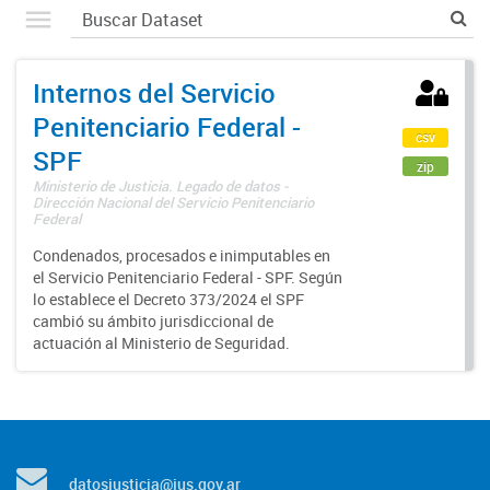
Internos del Servicio
Penitenciario Federal -
csv
SPF
zip
Ministerio de Justicia. Legado de datos -
Dirección Nacional del Servicio Penitenciario
Federal
Condenados, procesados e inimputables en
el Servicio Penitenciario Federal - SPF. Según
lo establece el Decreto 373/2024 el SPF
cambió su ámbito jurisdiccional de
actuación al Ministerio de Seguridad.
datosjusticia@jus.gov.ar