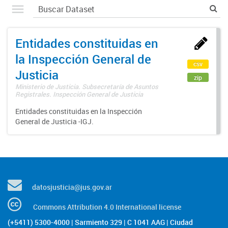
Entidades constituidas en
la Inspección General de
csv
Justicia
zip
Ministerio de Justicia. Subsecretaría de Asuntos
Registrales. Inspección General de Justicia
Entidades constituidas en la Inspección
General de Justicia -IGJ.
datosjusticia@jus.gov.ar
Commons Attribution 4.0 International license
(+5411) 5300-4000 | Sarmiento 329 | C 1041 AAG | Ciudad