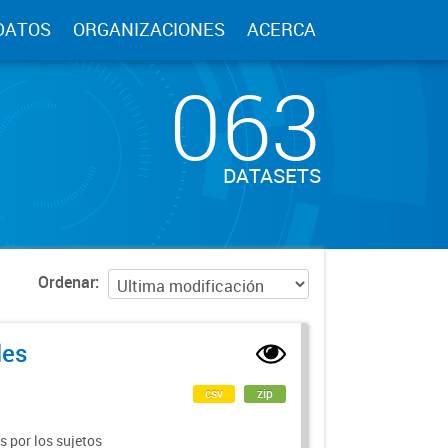
DATOS
ORGANIZACIONES
ACERCA
063
DATASETS
Ordenar
les
csv
zip
 por los sujetos