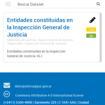
Entidades constituidas en
la Inspección General de
csv
Justicia
zip
Ministerio de Justicia. Subsecretaría de Asuntos
Registrales. Inspección General de Justicia
Entidades constituidas en la Inspección
General de Justicia -IGJ.
datosjusticia@jus.gov.ar
Commons Attribution 4.0 International license
(+5411) 5300-4000 | Sarmiento 329 | C 1041 AAG | Ciudad