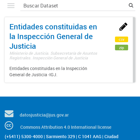
Entidades constituidas en
la Inspección General de
csv
Justicia
zip
Ministerio de Justicia. Subsecretaría de Asuntos
Registrales. Inspección General de Justicia
Entidades constituidas en la Inspección
General de Justicia -IGJ.
datosjusticia@jus.gov.ar
Commons Attribution 4.0 International license
(+5411) 5300-4000 | Sarmiento 329 | C 1041 AAG | Ciudad