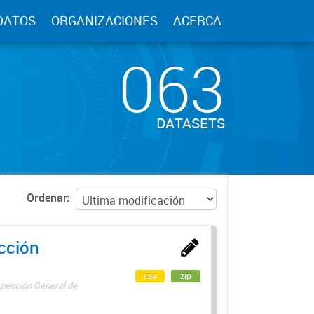
DATOS
ORGANIZACIONES
ACERCA
063
DATASETS
Ordenar
ección
csv
zip
spección General de