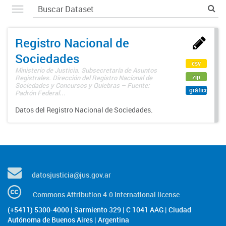
Registro Nacional de
Sociedades
csv
Ministerio de Justicia. Subsecretaría de Asuntos
zip
Registrales. Dirección del Registro Nacional de
Sociedades y Concursos y Quiebras – Fuente:
gráfico
Padrón Federal...
Datos del Registro Nacional de Sociedades.
datosjusticia@jus.gov.ar
Commons Attribution 4.0 International license
(+5411) 5300-4000 | Sarmiento 329 | C 1041 AAG | Ciudad
Autónoma de Buenos Aires | Argentina