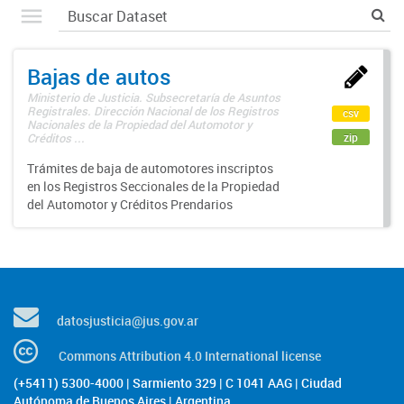
Bajas de autos
Ministerio de Justicia. Subsecretaría de Asuntos
Registrales. Dirección Nacional de los Registros
csv
Nacionales de la Propiedad del Automotor y
zip
Créditos ...
Trámites de baja de automotores inscriptos
en los Registros Seccionales de la Propiedad
del Automotor y Créditos Prendarios
datosjusticia@jus.gov.ar
Commons Attribution 4.0 International license
(+5411) 5300-4000 | Sarmiento 329 | C 1041 AAG | Ciudad
Autónoma de Buenos Aires | Argentina