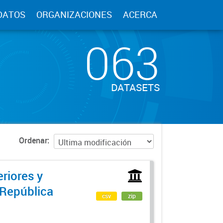
DATOS
ORGANIZACIONES
ACERCA
063
DATASETS
Ordenar
riores y
 República
csv
zip