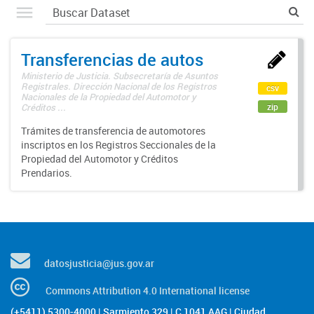
Transferencias de autos
Ministerio de Justicia. Subsecretaría de Asuntos
Registrales. Dirección Nacional de los Registros
csv
Nacionales de la Propiedad del Automotor y
zip
Créditos ...
Trámites de transferencia de automotores
inscriptos en los Registros Seccionales de la
Propiedad del Automotor y Créditos
Prendarios.
datosjusticia@jus.gov.ar
Commons Attribution 4.0 International license
(+5411) 5300-4000 | Sarmiento 329 | C 1041 AAG | Ciudad