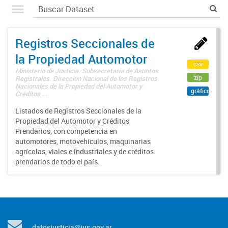
Registros Seccionales de
la Propiedad Automotor
csv
Ministerio de Justicia. Subsecretaría de Asuntos
zip
Registrales. Dirección Nacional de los Registros
Nacionales de la Propiedad del Automotor y
gráfico
Créditos ...
Listados de Registros Seccionales de la
Propiedad del Automotor y Créditos
Prendarios, con competencia en
automotores, motovehículos, maquinarias
agrícolas, viales e industriales y de créditos
prendarios de todo el país.
datosjusticia@jus.gov.ar