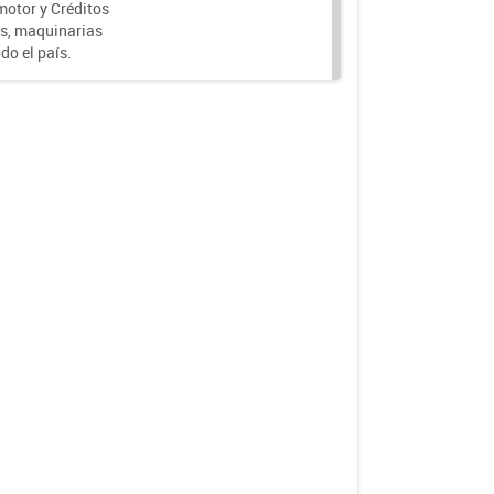
motor y Créditos
s, maquinarias
do el país.