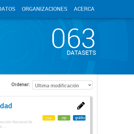
DATOS
ORGANIZACIONES
ACERCA
063
DATASETS
Ordenar
edad
csv
zip
gráfico
rección Nacional de
 ...