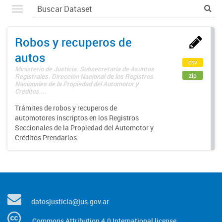
Robos y recuperos de
autos
csv
Ministerio de Justicia. Subsecretaría de Asuntos
zip
Registrales. Dirección Nacional de los Registros
Nacionales de la Propiedad del Automotor y
Créditos ...
Trámites de robos y recuperos de
automotores inscriptos en los Registros
Seccionales de la Propiedad del Automotor y
Créditos Prendarios.
datosjusticia@jus.gov.ar
Commons Attribution 4.0 International license