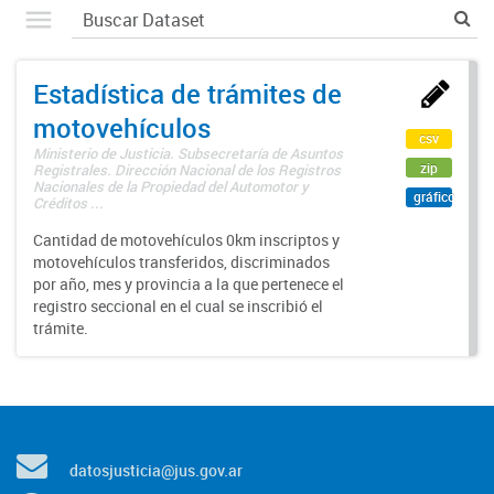
Estadística de trámites de
motovehículos
csv
Ministerio de Justicia. Subsecretaría de Asuntos
zip
Registrales. Dirección Nacional de los Registros
Nacionales de la Propiedad del Automotor y
gráfico
Créditos ...
Cantidad de motovehículos 0km inscriptos y
motovehículos transferidos, discriminados
por año, mes y provincia a la que pertenece el
registro seccional en el cual se inscribió el
trámite.
datosjusticia@jus.gov.ar