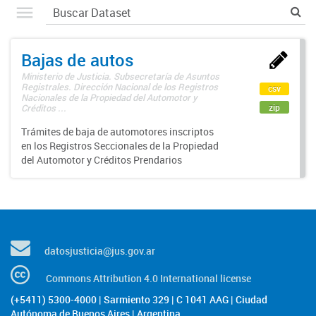
Bajas de autos
Ministerio de Justicia. Subsecretaría de Asuntos
Registrales. Dirección Nacional de los Registros
csv
Nacionales de la Propiedad del Automotor y
zip
Créditos ...
Trámites de baja de automotores inscriptos
en los Registros Seccionales de la Propiedad
del Automotor y Créditos Prendarios
datosjusticia@jus.gov.ar
Commons Attribution 4.0 International license
(+5411) 5300-4000 | Sarmiento 329 | C 1041 AAG | Ciudad
Autónoma de Buenos Aires | Argentina