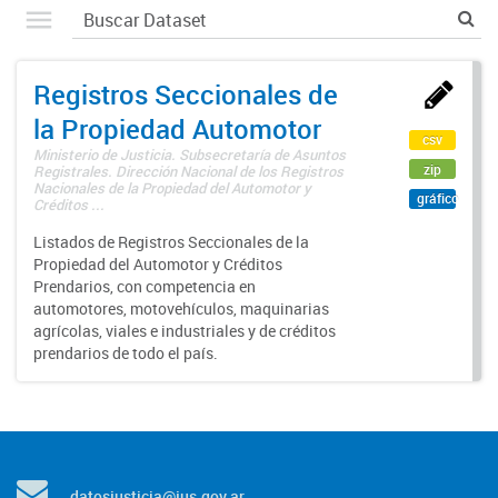
Registros Seccionales de
la Propiedad Automotor
csv
Ministerio de Justicia. Subsecretaría de Asuntos
zip
Registrales. Dirección Nacional de los Registros
Nacionales de la Propiedad del Automotor y
gráfico
Créditos ...
Listados de Registros Seccionales de la
Propiedad del Automotor y Créditos
Prendarios, con competencia en
automotores, motovehículos, maquinarias
agrícolas, viales e industriales y de créditos
prendarios de todo el país.
datosjusticia@jus.gov.ar