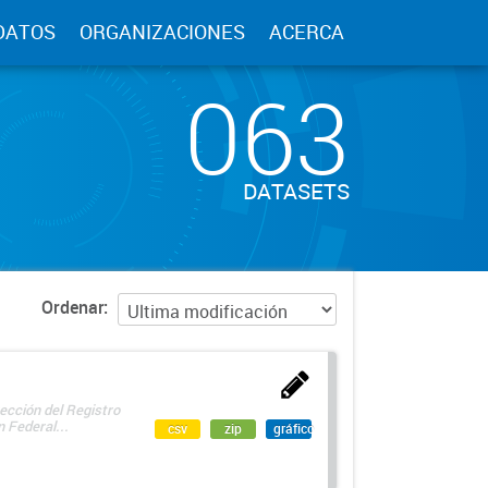
DATOS
ORGANIZACIONES
ACERCA
063
DATASETS
Ordenar
ección del Registro
 Federal...
csv
zip
gráfico