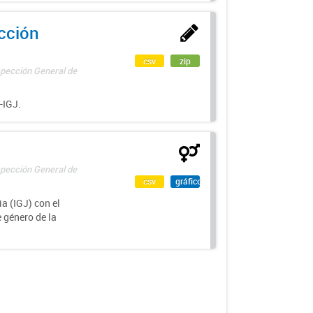
ección
csv
zip
spección General de
-IGJ.
spección General de
csv
gráfico
a (IGJ) con el
e género de la