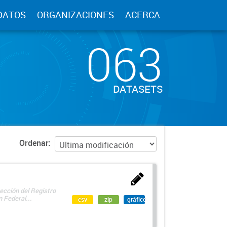
DATOS
ORGANIZACIONES
ACERCA
063
DATASETS
Ordenar
ección del Registro
 Federal...
csv
zip
gráfico