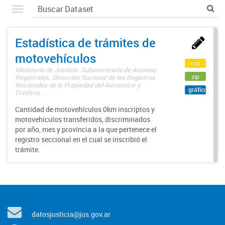
Estadística de trámites de
motovehículos
csv
Ministerio de Justicia. Subsecretaría de Asuntos
zip
Registrales. Dirección Nacional de los Registros
Nacionales de la Propiedad del Automotor y
gráfico
Créditos ...
Cantidad de motovehículos 0km inscriptos y
motovehículos transferidos, discriminados
por año, mes y provincia a la que pertenece el
registro seccional en el cual se inscribió el
trámite.
datosjusticia@jus.gov.ar