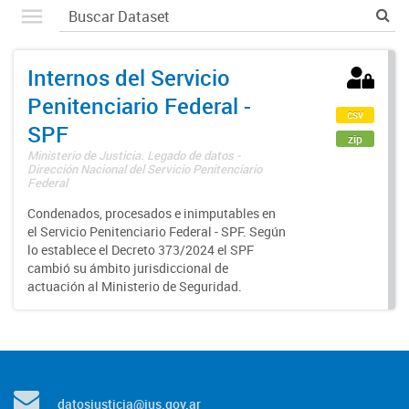
Internos del Servicio
Penitenciario Federal -
csv
SPF
zip
Ministerio de Justicia. Legado de datos -
Dirección Nacional del Servicio Penitenciario
Federal
Condenados, procesados e inimputables en
el Servicio Penitenciario Federal - SPF. Según
lo establece el Decreto 373/2024 el SPF
cambió su ámbito jurisdiccional de
actuación al Ministerio de Seguridad.
datosjusticia@jus.gov.ar