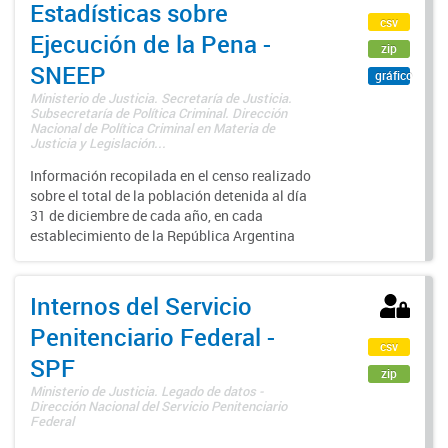
Estadísticas sobre
csv
Ejecución de la Pena -
zip
SNEEP
gráfico
Ministerio de Justicia. Secretaría de Justicia.
Subsecretaría de Política Criminal. Dirección
Nacional de Política Criminal en Materia de
Justicia y Legislación...
Información recopilada en el censo realizado
sobre el total de la población detenida al día
31 de diciembre de cada año, en cada
establecimiento de la República Argentina
Internos del Servicio
Penitenciario Federal -
csv
SPF
zip
Ministerio de Justicia. Legado de datos -
Dirección Nacional del Servicio Penitenciario
Federal