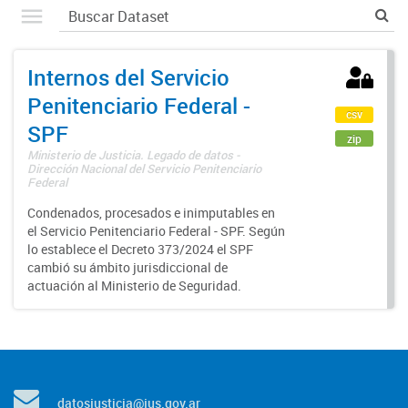
Internos del Servicio
Penitenciario Federal -
csv
SPF
zip
Ministerio de Justicia. Legado de datos -
Dirección Nacional del Servicio Penitenciario
Federal
Condenados, procesados e inimputables en
el Servicio Penitenciario Federal - SPF. Según
lo establece el Decreto 373/2024 el SPF
cambió su ámbito jurisdiccional de
actuación al Ministerio de Seguridad.
datosjusticia@jus.gov.ar