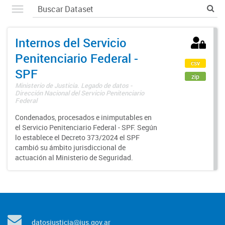
Internos del Servicio
Penitenciario Federal -
csv
SPF
zip
Ministerio de Justicia. Legado de datos -
Dirección Nacional del Servicio Penitenciario
Federal
Condenados, procesados e inimputables en
el Servicio Penitenciario Federal - SPF. Según
lo establece el Decreto 373/2024 el SPF
cambió su ámbito jurisdiccional de
actuación al Ministerio de Seguridad.
datosjusticia@jus.gov.ar