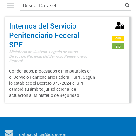
Internos del Servicio
Penitenciario Federal -
csv
SPF
zip
Ministerio de Justicia. Legado de datos -
Dirección Nacional del Servicio Penitenciario
Federal
Condenados, procesados e inimputables en
el Servicio Penitenciario Federal - SPF. Según
lo establece el Decreto 373/2024 el SPF
cambió su ámbito jurisdiccional de
actuación al Ministerio de Seguridad.
datosjusticia@jus.gov.ar