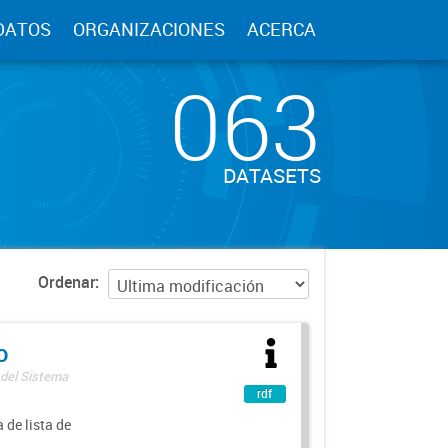
DATOS
ORGANIZACIONES
ACERCA
063
DATASETS
Ordenar
o
 del Sistema
rdf
 de lista de