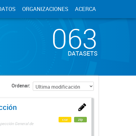
DATOS
ORGANIZACIONES
ACERCA
063
DATASETS
Ordenar
ección
csv
zip
spección General de