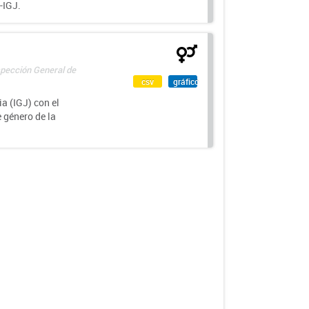
-IGJ.
spección General de
csv
gráfico
a (IGJ) con el
e género de la