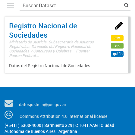
Registro Nacional de
Sociedades
csv
Ministerio de Justicia. Subsecretaría de Asuntos
zip
Registrales. Dirección del Registro Nacional de
Sociedades y Concursos y Quiebras – Fuente:
gráfico
Padrón Federal...
Datos del Registro Nacional de Sociedades.
datosjusticia@jus.gov.ar
Commons Attribution 4.0 International license
(+5411) 5300-4000 | Sarmiento 329 | C 1041 AAG | Ciudad
Autónoma de Buenos Aires | Argentina