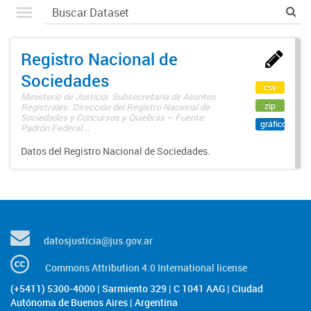
Registro Nacional de
Sociedades
csv
Ministerio de Justicia. Subsecretaría de Asuntos
zip
Registrales. Dirección del Registro Nacional de
Sociedades y Concursos y Quiebras – Fuente:
gráfico
Padrón Federal...
Datos del Registro Nacional de Sociedades.
datosjusticia@jus.gov.ar
Commons Attribution 4.0 International license
(+5411) 5300-4000 | Sarmiento 329 | C 1041 AAG | Ciudad
Autónoma de Buenos Aires | Argentina