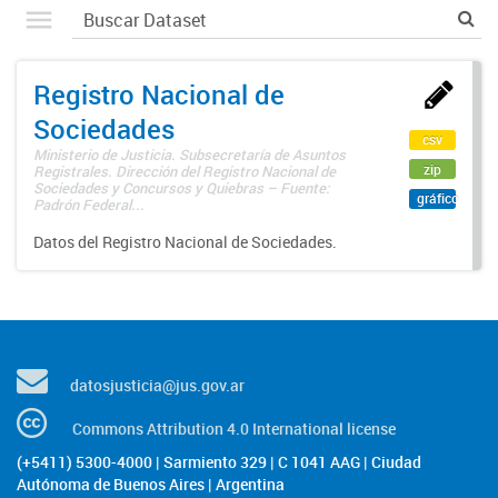
Registro Nacional de
Sociedades
csv
Ministerio de Justicia. Subsecretaría de Asuntos
zip
Registrales. Dirección del Registro Nacional de
Sociedades y Concursos y Quiebras – Fuente:
gráfico
Padrón Federal...
Datos del Registro Nacional de Sociedades.
datosjusticia@jus.gov.ar
Commons Attribution 4.0 International license
(+5411) 5300-4000 | Sarmiento 329 | C 1041 AAG | Ciudad
Autónoma de Buenos Aires | Argentina