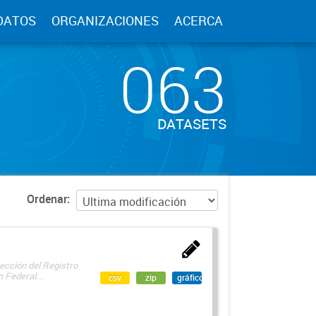
DATOS
ORGANIZACIONES
ACERCA
063
DATASETS
Ordenar
ección del Registro
 Federal...
csv
zip
gráfico