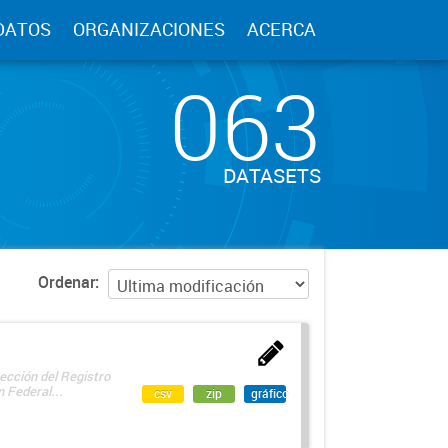
DATOS
ORGANIZACIONES
ACERCA
063
DATASETS
Ordenar
ección del Registro
 Federal...
csv
zip
gráfico