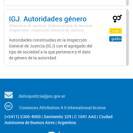
IGJ. Autoridades género
Ministerio de Justicia. Subsecretaría de Asuntos
Registrales. Inspección General de Justicia
csv
gráfico
Autoridades constituidas en la Inspección
General de Justicia (IGJ) con el agregado del
tipo de sociedad a la que pertenece y el dato
de género de la autoridad.
datosjusticia@jus.gov.ar
Commons Attribution 4.0 International license
(+5411) 5300-4000 | Sarmiento 329 | C 1041 AAG | Ciudad
Autónoma de Buenos Aires | Argentina