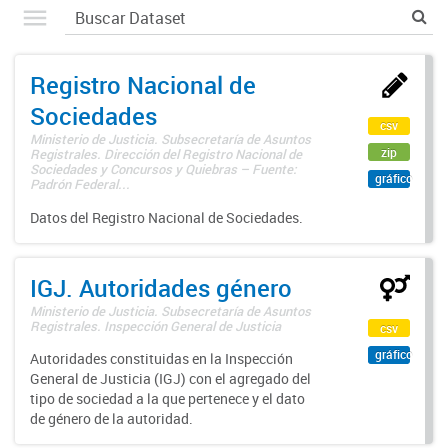
Registro Nacional de
Sociedades
csv
Ministerio de Justicia. Subsecretaría de Asuntos
zip
Registrales. Dirección del Registro Nacional de
Sociedades y Concursos y Quiebras – Fuente:
gráfico
Padrón Federal...
Datos del Registro Nacional de Sociedades.
IGJ. Autoridades género
Ministerio de Justicia. Subsecretaría de Asuntos
Registrales. Inspección General de Justicia
csv
gráfico
Autoridades constituidas en la Inspección
General de Justicia (IGJ) con el agregado del
tipo de sociedad a la que pertenece y el dato
de género de la autoridad.