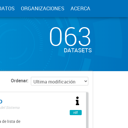
DATOS
ORGANIZACIONES
ACERCA
063
DATASETS
Ordenar
o
 del Sistema
rdf
 de lista de