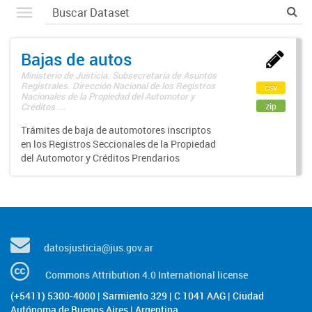
Bajas de autos
Ministerio de Justicia. Subsecretaría de Asuntos
Registrales. Dirección Nacional de los Registros
csv
Nacionales de la Propiedad del Automotor y
zip
Créditos ...
Trámites de baja de automotores inscriptos
en los Registros Seccionales de la Propiedad
del Automotor y Créditos Prendarios
datosjusticia@jus.gov.ar
Commons Attribution 4.0 International license
(+5411) 5300-4000 | Sarmiento 329 | C 1041 AAG | Ciudad
Autónoma de Buenos Aires | Argentina