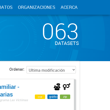
DATOS
ORGANIZACIONES
ACERCA
063
DATASETS
Ordenar
miliar -
arias
csv
gráfico
zip
rograma Las Víctimas