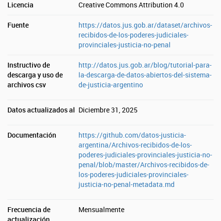
Licencia
Creative Commons Attribution 4.0
Fuente
https://datos.jus.gob.ar/dataset/archivos-
recibidos-de-los-poderes-judiciales-
provinciales-justicia-no-penal
Instructivo de
http://datos.jus.gob.ar/blog/tutorial-para-
descarga y uso de
la-descarga-de-datos-abiertos-del-sistema-
archivos csv
de-justicia-argentino
Datos actualizados al
Diciembre 31, 2025
Documentación
https://github.com/datos-justicia-
argentina/Archivos-recibidos-de-los-
poderes-judiciales-provinciales-justicia-no-
penal/blob/master/Archivos-recibidos-de-
los-poderes-judiciales-provinciales-
justicia-no-penal-metadata.md
Frecuencia de
Mensualmente
actualización